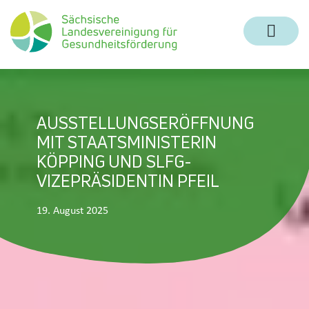
Zum Inhalt springen
Zur Navigation springen
Zum Fußbereich und Kontakt springen
AUSSTELLUNGSERÖFFNUNG
MIT STAATSMINISTERIN
KÖPPING UND SLFG-
VIZEPRÄSIDENTIN PFEIL
19. August 2025