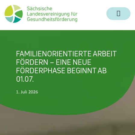
Zum Inhalt springen
Zur Navigation springen
Zum Fußbereich und Kontakt springen
FAMILIENORIENTIERTE ARBEIT
FÖRDERN – EINE NEUE
FÖRDERPHASE BEGINNT AB
01.07.
1. Juli 2026