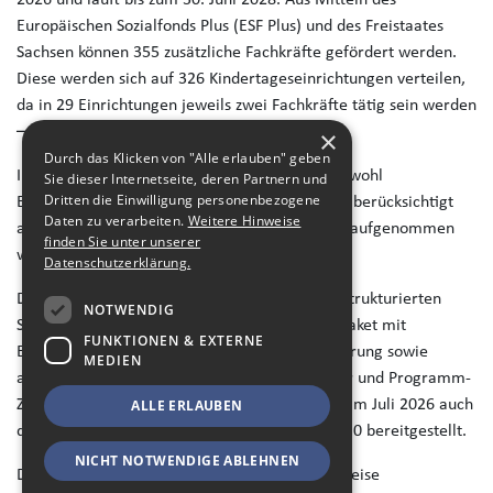
Europäischen Sozialfonds Plus (ESF Plus) und des Freistaates
Sachsen können 355 zusätzliche Fachkräfte gefördert werden.
Diese werden sich auf 326 Kindertageseinrichtungen verteilen,
da in 29 Einrichtungen jeweils zwei Fachkräfte tätig sein werden
– ein Novum in dieser Förderphase.
×
Durch das Klicken von "Alle erlauben" geben
Im Rahmen des Auswahlverfahrens konnten sowohl
Sie dieser Internetseite, deren Partnern und
Dritten die Einwilligung personenbezogene
Einrichtungen aus der vorherigen Förderphase berücksichtigt
Daten zu verarbeiten.
Weitere Hinweise
als auch neue Einrichtungen in das Programm aufgenommen
finden Sie unter unserer
werden.
Datenschutzerklärung.
Die KBS begleitet die Förderphase mit einem strukturierten
NOTWENDIG
Startprozess. Dazu gehören ein Willkommenspaket mit
FUNKTIONEN & EXTERNE
Erstinformationen, FAQ, Kooperationsvereinbarung sowie
MEDIEN
aktualisierte Programmpublikationen wie Flyer und Programm-
Ziel-Broschüre (PZB). Die Materialien werden im Juli 2026 auch
ALLE ERLAUBEN
digital auf der Website von KINDER STÄRKEN 2.0 bereitgestellt.
NICHT NOTWENDIGE ABLEHNEN
Die Koordinator*innen der KBS führen schrittweise