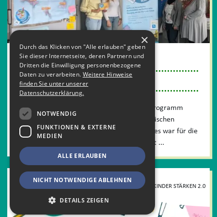
×
Durch das Klicken von "Alle erlauben" geben
Sie dieser Internetseite, deren Partnern und
1. Oktober 2024
Dritten die Einwilligung personenbezogene
Daten zu verarbeiten.
Weitere Hinweise
Schatzsuche-News
finden Sie unter unserer
Datenschutzerklärung.
Seit über 10 Jahren widmet sich das Programm
NOTWENDIG
Schatzsuche der Förderung des seelischen
FUNKTIONEN & EXTERNE
Wohlbefindens in vielen Bundesländern. Dies war für die
MEDIEN
Hamburger Arbeitsgemeinschaft ...
ALLE ERLAUBEN
NICHT NOTWENDIGE ABLEHNEN
KINDER STÄRKEN 2.0
DETAILS ZEIGEN