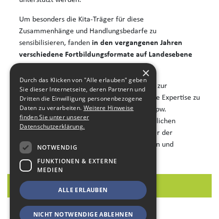
unterstützt werden.
Um besonders die Kita-Träger für diese
Zusammenhänge und Handlungsbedarfe zu
sensibilisieren, fanden
in den vergangenen Jahren
verschiedene Fortbildungsformate auf Landesebene
und in den einzelnen Landkreisen
statt.
×
Durch das Klicken von "Alle erlauben" geben
Die SLfG begleitet darüber hinaus Prozesse zur
Sie dieser Internetseite, deren Partnern und
Klimaanpassung von Trägern und bringt ihre Expertise zu
Dritten die Einwilligung personenbezogene
Daten zu verarbeiten.
Weitere Hinweise
naturnahen Freiräumen ein. So wirkt sie bspw.
finden Sie unter unserer
unterstützend bei der Novellierung von baulichen
Datenschutzerklärung.
Standards für Kitas und Netzwerkarbeit oder der
Durchführung von regionalen Arbeitskreisen und
NOTWENDIG
Konzeption von Fortbildungen.
FUNKTIONEN & EXTERNE
MEDIEN
ALLE ERLAUBEN
NICHT NOTWENDIGE ABLEHNEN