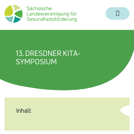
Zum Inhalt springen
Zur Navigation springen
Zum Fußbereich und Kontakt springen
13. DRESDNER KITA-
SYMPOSIUM
Inhalt