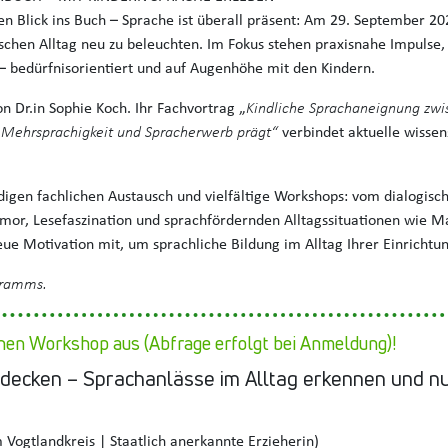
 Blick ins Buch – Sprache ist überall präsent: Am 29. September 2
schen Alltag neu zu beleuchten. Im Fokus stehen praxisnahe Impulse,
– bedürfnisorientiert und auf Augenhöhe mit den Kindern.
on Dr.in Sophie Koch. Ihr Fachvortrag „
Kindliche Sprachaneignung zwi
 Mehrsprachigkeit und Spracherwerb prägt“
verbindet aktuelle wissen
digen fachlichen Austausch und vielfältige Workshops: vom dialogis
umor, Lesefaszination und sprachfördernden Alltagssituationen wie 
ue Motivation mit, um sprachliche Bildung im Alltag Ihrer Einrichtu
gramms.
nen Workshop aus (Abfrage erfolgt bei Anmeldung)!
decken – Sprachanlässe im Alltag erkennen und n
Vogtlandkreis | Staatlich anerkannte Erzieherin)