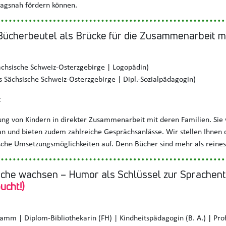
ltagsnah fördern können.
ücherbeutel als Brücke für die Zusammenarbeit mi
ächsische Schweiz-Osterzgebirge | Logopädin)
 Sächsische Schweiz-Osterzgebirge | Dipl.-Sozialpädagogin)
t
dung von Kindern in direkter Zusammenarbeit mit deren Familien. Sie
n und bieten zudem zahlreiche Gesprächsanlässe. Wir stellen Ihnen
ische Umsetzungsmöglichkeiten auf. Denn Bücher sind mehr als reines
ache wachsen – Humor als Schlüssel zur Sprachen
ucht!)
amm | Diplom-Bibliothekarin (FH) | Kindheitspädagogin (B. A.) | Prof