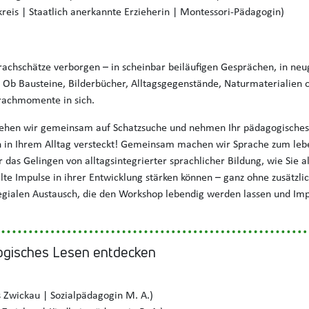
reis | Staatlich anerkannte Erzieherin | Montessori-Pädagogin)
rachschätze verborgen – in scheinbar beiläufigen Gesprächen, in neu
 Ob Bausteine, Bilderbücher, Alltagsgegenstände, Naturmaterialien 
prachmomente in sich.
gehen wir gemeinsam auf Schatzsuche und nehmen Ihr pädagogisches 
ich in Ihrem Alltag versteckt! Gemeinsam machen wir Sprache zum leb
 das Gelingen von alltagsintegrierter sprachlicher Bildung, wie Sie 
elte Impulse in ihrer Entwicklung stärken können – ganz ohne zusätzl
llegialen Austausch, die den Workshop lebendig werden lassen und Im
logisches Lesen entdecken
 Zwickau | Sozialpädagogin M. A.)