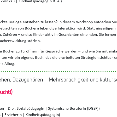
 Zwickau | Kindheitspädagogin B. A.)
 echte Dialoge entstehen zu lassen? In diesem Workshop entdecken Sie
rachten von Büchern lebendige Interaktion wird. Statt einseitigem 
, Zuhören – und so Kinder aktiv in Geschichten einbinden. Sie lernen 
rachentwicklung stärken.
wie Bücher zu Türöffnern für Gespräche werden – und wie Sie mit ei
ten wir ein eigenes Buch, das die erarbeiteten Strategien sichtbar u
is-Alltag
.
hen, Dazugehören – Mehrsprachigkeit und kultur
ucht!)
en | Dipl.-Sozialpädagogin | Systemische Beraterin (DGSF))
| Erzieherin | Kindheitspädagogin)