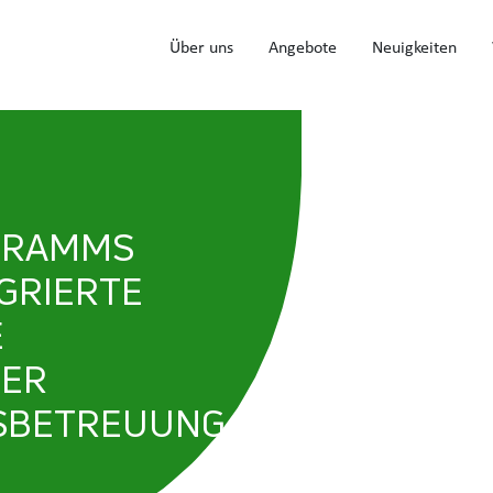
Navigation
Über uns
Angebote
Neuigkeiten
GRAMMS
GRIERTE
E
DER
SBETREUUNG