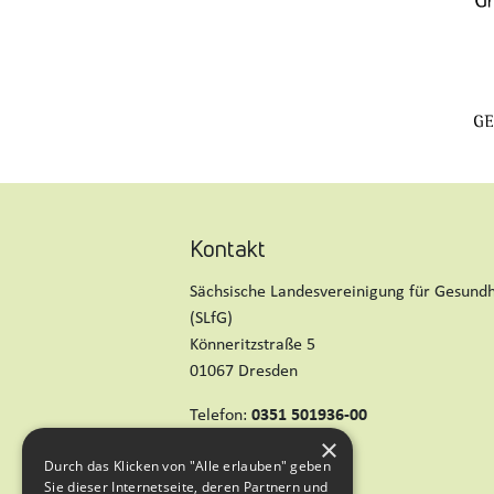
Kontakt
Sächsische Landesvereinigung für Gesundhe
(SLfG)
Könneritzstraße 5
01067 Dresden
Telefon:
0351 501936-00
×
E-Mail:
post@slfg.de
Durch das Klicken von "Alle erlauben" geben
Sie dieser Internetseite, deren Partnern und