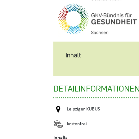
Inhalt
DETAILINFORMATIONE
Leipziger KUBUS
kostenfrei
Inhalt: